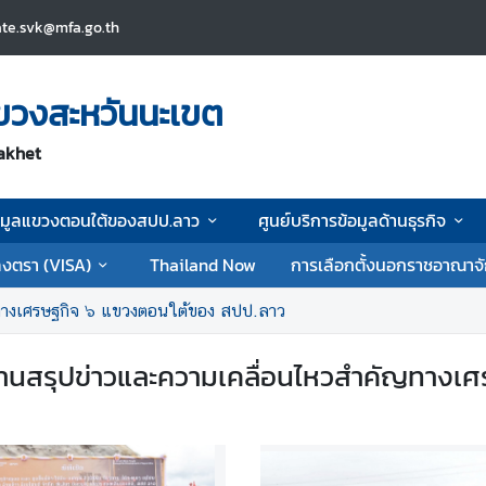
ate.svk@mfa.go.th
ขวงสะหวันนะเขต
akhet
อมูลแขวงตอนใต้ของสปป.ลาว
ศูนย์บริการข้อมูลด้านธุรกิจ
งตรา (VISA)
Thailand Now
การเลือกตั้งนอกราชอาณาจ
ทางเศรษฐกิจ ๖ แขวงตอนใต้ของ สปป.ลาว
านสรุปข่าวและความเคลื่อนไหวสำคัญทางเ