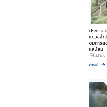
อ
น
ใ
ต้
ข
ประธานปร
อ
แขวงจำปาส
ง
ชมการลงท
ส
และโสม
ป
22 มิ.ย
ป
.
อ่านต่อ
ล
า
ว
ศู
น
ย์