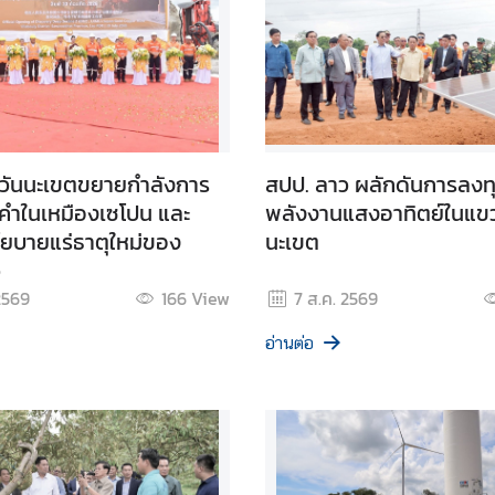
วันนะเขตขยายกำลังการ
สปป. ลาว ผลักดันการลงท
คำในเหมืองเซโปน และ
พลังงานแสงอาทิตย์ในแข
ยบายแร่ธาตุใหม่ของ
นะเขต
ว
2569
166
View
7 ส.ค. 2569
อ่านต่อ