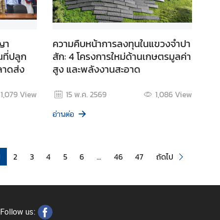
ญา
ความคืบหน้าการลงทุนในแขวงจำปา
ที่ปลูก
สัก: 4 โครงการใหม่ด้านเกษตรมูลค่า
ตลาดส่ง
สูง และพลังงานสะอาด
1,079
View
15 พ.ค. 2569
1,086
View
อ่านต่อ
1
2
3
4
5
6
...
46
47
ถัดไป
Follow us: