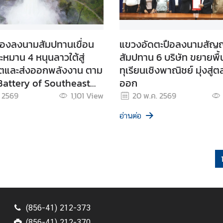
องลงนามสัมปทานเขื่อน
แขวงอัดตะปือลงนามสัญ
ะหมาน 4 หนุนลาวใต้สู่
สัมปทาน 6 บริษัท ขยายพื้น
ิตและส่งออกพลังงาน ตาม
ทุเรียนเชิงพาณิชย์ มุ่งสู่
Battery of Southeast
ออก
. 2569
1,101
View
20 พ.ค. 2569
อ่านต่อ
(856-41) 212-373
(856-41) 212-370