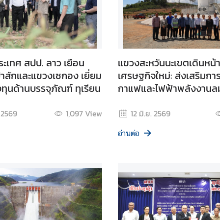
ะเทศ สปป. ลาว เยือน
แขวงสะหวันนะเขตเดินหน
ักและแขวงเซกอง เยี่ยม
เศรษฐกิจใหม่: ส่งเสริมกา
ุนด้านบรรจุภัณฑ์ ทุเรียน
กาแฟและไฟฟ้าพลังงานล
. 2569
1,097
View
12 มิ.ย. 2569
อ่านต่อ