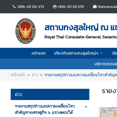
(856-41) 212-373
(856-41) 212 370
thaiconsul
ห
น้
สถานกงสุลใหญ่ ณ แ
า
แ
Royal Thai Consulate-General, Savann
ร
ก
หน้าแรก
เกี่ยวกับสถานกงสุลใหญ่ฯ
ข้
เ
บริการตรวจล
กี่
ย
หน้าหลัก
ข่าว
รายงานสรุปข่าวและความเคลื่อนไหวสำคัญ
ว
กั
รายง
บ
ข่าว
ส
ถ
รายงานสรุปข่าวและความเคลื่อนไหว
า
สำคัญทางเศรษฐกิจ ๖ แขวงตอนใต้
น