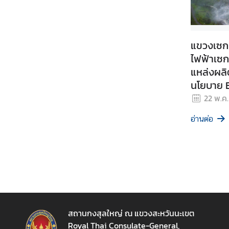
บ
ริ
ก
แขวงเซก
า
ไฟฟ้าเซก
ร
แหล่งผล
ข้
นโยบาย 
อ
มู
Asia
22 พ.ค
ล
อ่านต่อ
ด้
า
น
ธุ
ร
กิ
จ
สถานกงสุลใหญ่ ณ แขวงสะหวันนะเขต
Royal Thai Consulate-General,
ข่