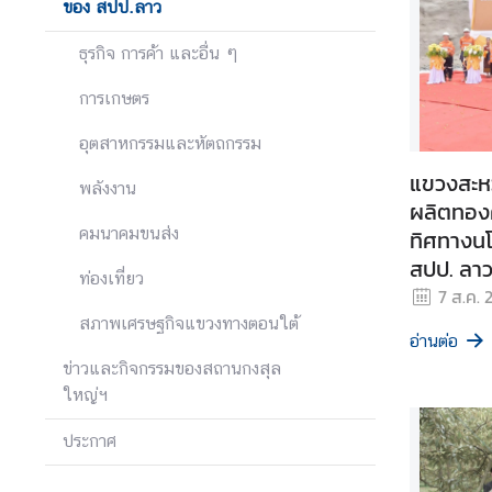
ของ สปป.ลาว
ก
ง
ธุรกิจ การค้า และอื่น ๆ
สุ
การเกษตร
ล
ใ
อุตสาหกรรมและหัตถกรรม
ห
แขวงสะห
ญ่
พลังงาน
ฯ
ผลิตทอง
คมนาคมขนส่ง
ทิศทางนโ
สปป. ลา
ข้
ท่องเที่ยว
7 ส.ค. 
อ
สภาพเศรษฐกิจแขวงทางตอนใต้
มู
อ่านต่อ
ล
ข่าวและกิจกรรมของสถานกงสุล
แ
ใหญ่ฯ
ข
ว
ประกาศ
ง
ต