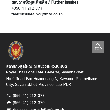
สอบถามข้อมูลเพิ่มเติม /
Further inquires
+856 41 212 373
ก
thaiconsulate.svk@mfa.go.th
า
ร
เ
ลื
อ
ก
TOP
ตั้
ง
น
สถานกงสุลใหญ่ ณ แขวงสะหวันนะเขต
อ
Royal Thai Consulate-General, Savannakhet
ก
No.9 Road Ban Huameuang N, Kaysone Phomvihane
ร
City, Savannakhet Province, Lao PDR
า
ช
(856-41) 212-373
อ
า
(856-41) 212-370
ณ
thaiconsulate.svk@mfa.go.th