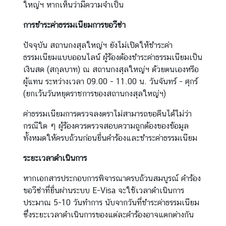
ใหญ่ฯ หากเห็นว่ามีความจำเป็น
ง
สุ
การชำระค่าธรรมเนียมการขอวีซ่า
ล
ปัจจุบัน สถานกงสุลใหญ่ฯ ยังไม่เปิดให้ชำระค่า
ธรรมเนียมแบบออนไลน์ ผู้ร้องต้องชำระค่าธรรมเนียมเป็น
บ
เงินสด (สกุลบาท) ณ สถานกงสุลใหญ่ฯ ด้วยตนเองหรือ
ริ
ผู้แทน ระหว่างเวลา 09.00 - 11.00 น. วันจันทร์ - ศุกร์
ก
(ยกเว้นวันหยุดราชการของสถานกงสุลใหญ่ฯ)
า
ค่าธรรมเนียมการตรวจลงตราไม่สามารถขอคืนได้ไม่ว่า
ร
กรณีใด ๆ ผู้ร้องควรตรวจสอบความถูกต้องของข้อมูล
ต
ทั้งหมดให้ครบถ้วนก่อนยื่นคำร้องและชำระค่าธรรมเนียม
ร
ว
ระยะเวลาดำเนินการ
จ
ล
หากเอกสารประกอบการพิจารณาครบถ้วนสมบูรณ์ คำร้อง
ง
ขอวีซ่าที่ยื่นผ่านระบบ E-Visa จะใช้เวลาดำเนินการ
ต
ประมาณ 5-10 วันทำการ นับจากวันที่ชำระค่าธรรมเนียม
ร
ซึ่งระยะเวลาดำเนินการของแต่ละคำร้องอาจแตกต่างกัน
า