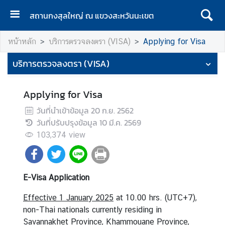
สถานกงสุลใหญ่ ณ แขวงสะหวันนะเขต
ห
หน้าหลัก
บริการตรวจลงตรา (VISA)
Applying for Visa
น้
า
บริการตรวจลงตรา (VISA)
แ
ร
Applying for Visa
ก
วันที่นำเข้าข้อมูล
20 ก.ย. 2562
เ
วันที่ปรับปรุงข้อมูล
10 มี.ค. 2569
กี่
103,374
view
ย
ว
กั
บ
E-Visa Application
ส
Effective 1 January 2025
ถ
at 10.00 hrs. (UTC+7),
non-Thai nationals currently residing in
า
Savannakhet Province, Khammouane Province,
น