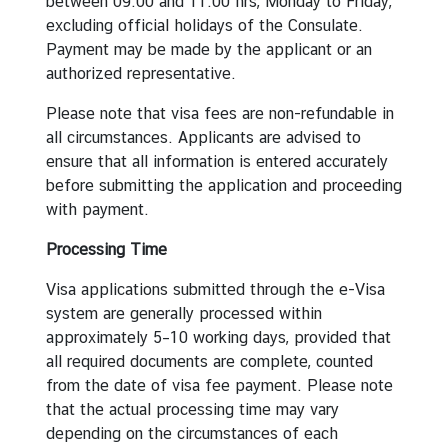
between 09.00 and 11.00 hrs, Monday to Friday,
อ
excluding official holidays of the Consulate.
น
Payment may be made by the applicant or an
ใ
authorized representative.
ต้
Please note that visa fees are non-refundable in
ข
all circumstances. Applicants are advised to
อ
ensure that all information is entered accurately
ง
before submitting the application and proceeding
ส
with payment.
ป
ป
Processing Time
.
ล
Visa applications submitted through the e-Visa
า
system are generally processed within
ว
approximately 5–10 working days, provided that
all required documents are complete, counted
from the date of visa fee payment. Please note
ศู
that the actual processing time may vary
น
depending on the circumstances of each
ย์