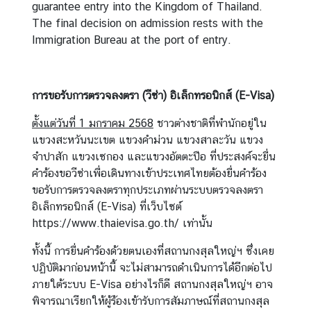
guarantee entry into the Kingdom of Thailand.
า
The final decision on admission rests with the
ว
Immigration Bureau at the port of entry.
แ
ล
ะ
การขอรับการตรวจลงตรา (วีซ่า) อิเล็กทรอนิกส์ (
กิ
E-Visa)
จ
ตั้งแต่วันที่ 1 มกราคม 2568
ชาวต่างชาติที่พำนักอยู่ใน
ก
แขวงสะหวันนะเขต แขวงคำม่วน แขวงสาละวัน แขวง
ร
จำปาสัก แขวงเซกอง และแขวงอัตตะปือ ที่ประสงค์จะยื่น
ร
คำร้องขอวีซ่าเพื่อเดินทางเข้าประเทศไทยต้องยื่นคำร้อง
ม
ขอรับการตรวจลงตราทุกประเภทผ่านระบบตรวจลงตรา
อิเล็กทรอนิกส์ (E-Visa) ที่เว็บไซต์
https://www.thaievisa.go.th/ เท่านั้น
บ
ริ
ทั้งนี้ การยื่นคำร้องด้วยตนเองที่สถานกงสุลใหญ่ฯ ซึ่งเคย
ก
ปฏิบัติมาก่อนหน้านี้ จะไม่สามารถดำเนินการได้อีกต่อไป
า
ภายใต้ระบบ E-Visa อย่างไรก็ดี สถานกงสุลใหญ่ฯ อาจ
ร
พิจารณาเรียกให้ผู้ร้องเข้ารับการสัมภาษณ์ที่สถานกงสุล
ก