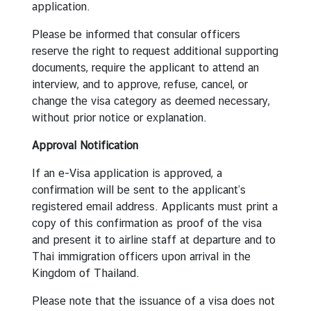
application.
บ
ริ
Please be informed that consular officers
ก
reserve the right to request additional supporting
า
documents, require the applicant to attend an
ร
interview, and to approve, refuse, cancel, or
ข้
change the visa category as deemed necessary,
อ
without prior notice or explanation.
มู
Approval Notification
ล
ด้
If an e-Visa application is approved, a
า
confirmation will be sent to the applicant’s
น
registered email address. Applicants must print a
ธุ
copy of this confirmation as proof of the visa
ร
and present it to airline staff at departure and to
กิ
Thai immigration officers upon arrival in the
จ
Kingdom of Thailand.
Please note that the issuance of a visa does not
ข่