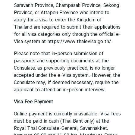
Saravanh Province, Champasak Province, Sekong
ก
Province, or Attapeu Province who intend to
ง
apply for a visa to enter the Kingdom of
สุ
Thailand are required to submit their applications
ล
for all visa categories only through the official e-
ใ
Visa system at https://www.thaievisa.go.th/.
ห
ญ่
Please note that in-person submission of
ฯ
passports and supporting documents at the
Consulate, as previously practiced, is no longer
accepted under the e-Visa system. However, the
ข้
Consulate may, if deemed necessary, require the
อ
applicant to attend an in-person interview.
มู
ล
Visa Fee Payment
แ
ข
Online payment is currently unavailable. Visa fees
ว
must be paid in cash (Thai Baht only) at the
ง
Royal Thai Consulate-General, Savannakhet,
ต