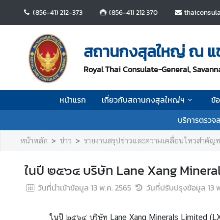
(856-41) 212-373
(856-41) 212 370
thaiconsul
ห
น้
สถานกงสุลใหญ่ ณ แ
า
แ
Royal Thai Consulate-General, Savann
ร
ก
หน้าแรก
เกี่ยวกับสถานกงสุลใหญ่ฯ
ข้
เ
บริการตรวจล
กี่
ย
หน้าหลัก
ข่าว
รายงานสรุปข่าวและความเคลื่อนไหวสำคัญ
ว
กั
ในปี ๒๕๖๔ บริษัท Lane Xang Mineral
บ
ส
วันที่นำเข้าข้อมูล
13 พ.ค. 2565
วันที่ปรับปรุงข้อมูล
13 
ถ
า
น
ในปี ๒๕๖๔ บริษัท Lane Xang Minerals Limited (LXML) 