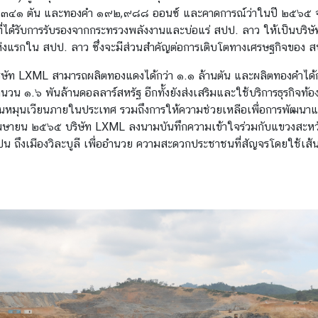
๕,๓๔๑ ตัน และทองคำ ๑๙๒,๙๘๘ ออนซ์ และคาดการณ์ว่าในปี ๒๕๖๕ 
่ได้รับการรับรองจากกระทรวงพลังงานและบ่อแร่ สปป. ลาว ให้เป็นบริษัทในระ
มัยแห่งแรกใน สปป. ลาว ซึ่งจะมีส่วนสำคัญต่อการเติบโตทางเศรษฐกิจขอ
ัท LXML สามารถผลิตทองแดงได้กว่า ๑.๑ ล้านตัน และผลิตทองคำได้กว
น ๑.๖ พันล้านดอลลาร์สหรัฐ อีกทั้งยังส่งเสริมและใช้บริการธุรกิจท้อง
แสเงินหมุนเวียนภายในประเทศ รวมถึงการให้ความช่วยเหลือเพื่อการพัฒ
๕ เมษายน ๒๕๖๕ บริษัท LXML ลงนามบันทึกความเข้าใจร่วมกับแขวงสะหว
ถึงเมืองวิละบูลี เพื่ออำนวย ความสะดวกประชาชนที่สัญจรโดยใช้เส้นทา