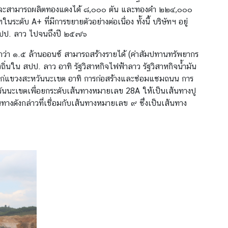
จะสามารถผลิตทองแดงได้ ๘,๐๐๐ ตัน และทองคำ ๒๒๔,๐๐๐
ดับ A+ ที่มีการขยายตัวอย่างต่อเนื่อง ทั้งนี้ บริษัทฯ อยู่
ง สปป. ลาว ไปจนถึงปี ๒๕๗๖
่า ๑.๕ ล้านออนซ์ สามารถสร้างรายได้ (ค่าสัมปทานทรัพยากร
ถิ่นใน สปป. ลาว อาทิ รัฐวิสาหกิจไฟฟ้าลาว รัฐวิสาหกิจน้ำมัน
นาแก่แขวงสะหวันนะเขต อาทิ การก่อสร้างและซ่อมแซมถนน การ
ันนะเขตเพื่อยกระดับเส้นทางหมายเลข 28A ให้เป็นเส้นทางปู
งดังกล่าวที่เชื่อมกับเส้นทางหมายเลข ๙ ซึ่งเป็นเส้นทาง