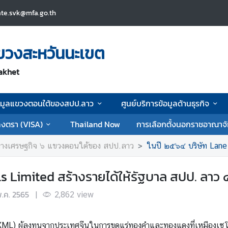
ate.svk@mfa.go.th
ขวงสะหวันนะเขต
akhet
อมูลแขวงตอนใต้ของสปป.ลาว
ศูนย์บริการข้อมูลด้านธุรกิจ
งตรา (VISA)
Thailand Now
การเลือกตั้งนอกราชอาณาจ
ทางเศรษฐกิจ ๖ แขวงตอนใต้ของ สปป.ลาว
ในปี ๒๕๖๔ บริษัท Lane Xang 
s Limited สร้างรายได้ให้รัฐบาล สปป. ลาว
พ.ค. 2565
|
2,862
view
ผู้ลงทุนจากประเทศจีนในการขุดแร่ทองคำและทองแดงที่เหมืองเซโปน