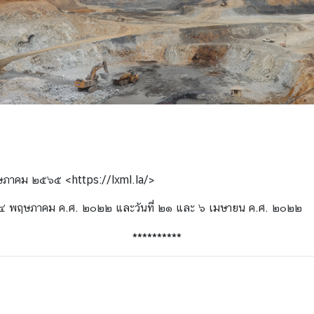
ฤษภาคม ๒๕๖๕ <https://lxml.la/>
ะ ๔ พฤษภาคม ค.ศ. ๒๐๒๒ และวันที่ ๒๑ และ ๖ เมษายน ค.ศ. ๒๐๒๒
**********