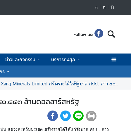
ก
ก
ก
Follow us:
ข่าวและกิจกรรม
บริการกงสุล
ักร
Minerals Limited สร้างรายได้ให้รัฐบาล สปป. ลาว ๔๐.๘๔๓ ล้านดอลลาร์สหรัฐ
 ๔๐.๘๔๓ ล้านดอลลาร์สหรัฐ
 แขวงสะหวันนะเขต สร้างรายได้ให้แก่รัฐบาล สปป. ลาว