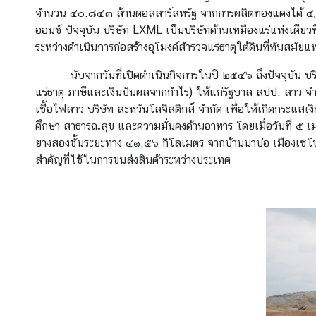
ก
จำนวน ๔๐.๘๔๓ ล้านดอลลาร์สหรัฐ จากการผลิตทองแดงได้ 
ง
ออนซ์ ปัจจุบัน บริษัท LXML เป็นบริษัทด้านเหมืองแร่แห่งเดียวที
สุ
ระหว่างดำเนินการก่อสร้างอุโมงค์สำรวจแร่ธาตุใต้ดินที่ทันส
ล
นับจากวันที่เปิดดำเนินกิจการในปี ๒๕๔๖ ถึงปัจจุบัน บริษ
ใ
แร่ธาตุ ภาษีและเงินปันผลจากกำไร) ให้แก่รัฐบาล สปป. ลาว จำนว
ห
เชื้อไฟลาว บริษัท สะหวันโลจิสติกส์ จำกัด เพื่อให้เกิดกระ
ญ่
ศึกษา สาธารณสุข และความมั่นคงด้านอาหาร โดยเมื่อวันที่ 
ฯ
ยางสองชั้นระยะทาง ๔๑.๕๖ กิโลเมตร จากบ้านนาบ่อ เมืองเซโปน 
สำคัญที่ใช้ในการขนส่งสินค้าระหว่างประเทศ
ข้
อ
มู
ล
แ
ข
ว
ง
ต