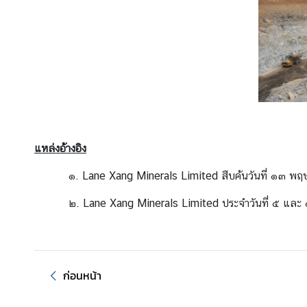
อ
น
ใ
ต้
ข
อ
ง
ส
ป
แหล่งอ้างอิง
ป
๑.
Lane Xang Minerals Limited
สืบค้นวันที่ ๑๓ พ
.
ล
๒.
Lane Xang Minerals Limited
ประจำวันที่ ๕ แล
า
ว
ศู
ก่อนหน้า
น
ย์