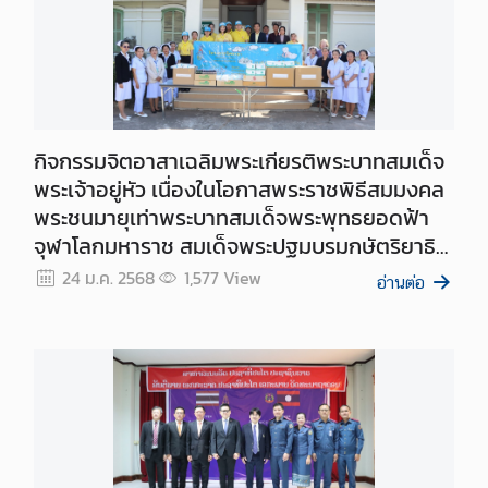
บ
ริ
ก
า
ร
ข้
กิจกรรมจิตอาสาเฉลิมพระเกียรติพระบาทสมเด็จ
อ
พระเจ้าอยู่หัว เนื่องในโอกาสพระราชพิธีสมมงคล
มู
พระชนมายุเท่าพระบาทสมเด็จพระพุทธยอดฟ้า
ล
จุฬาโลกมหาราช สมเด็จพระปฐมบรมกษัตริยาธิ
ด้
ราชแห่งพระราชวงศ์จักรี พุทธศักราช ๒๕๖๘
24 ม.ค. 2568
1,577
View
า
อ่านต่อ
น
ธุ
ร
กิ
จ
ข่