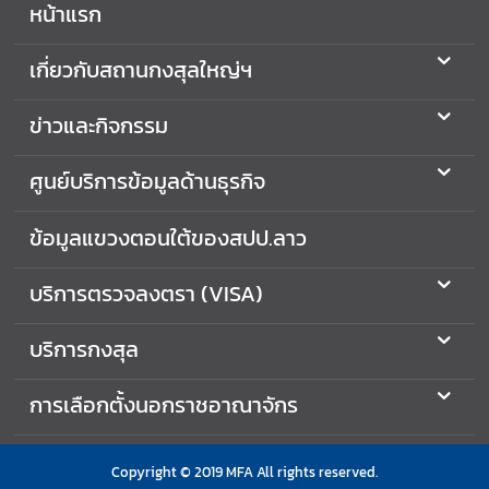
หน้าแรก
ก
า
เกี่ยวกับสถานกงสุลใหญ่ฯ
ร
เ
ข่าวและกิจกรรม
ลื
อ
ศูนย์บริการข้อมูลด้านธุรกิจ
ก
ตั้
ข้อมูลแขวงตอนใต้ของสปป.ลาว
ง
น
บริการตรวจลงตรา (VISA)
อ
ก
บริการกงสุล
ร
า
การเลือกตั้งนอกราชอาณาจักร
ช
อ
า
Copyright © 2019 MFA All rights reserved.
ณ