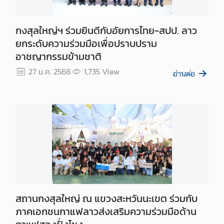
า
ว
กงสุลใหญ่ฯ ร่วมยินดีกับอัยการไทย-สปป. ลาว
แ
ยกระดับความร่วมมือเพื่อปราบปราม
ล
อาชญากรรมข้ามชาติ
ะ
กิ
27 ม.ค. 2568
1,735
View
อ่านต่อ
จ
ก
ร
ร
ม
บ
ริ
ก
สถานกงสุลใหญ่ ณ แขวงสะหวันนะเขต ร่วมกับ
า
ภาคเอกชนกาแฟลาวส่งเสริมความร่วมมือด้าน
ร
ก