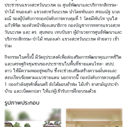
ประชาชนแขวงสะหวันนะเขต ณ ศูนย์พัฒนาและบริการกสิกรรม-
ก
ป่าไม้ หนองเต่า แขวงสะหวันนะเขต นำโดยพันเอก ศรณณัฐ นวล
ง
มณี รองผู้บังคับการกองบังคับการควบคุมที่ 1 โดยมีพันโท บุนใส
สุ
แก้วพิจิด รองหัวหน้าห้องเสนาธิการ กองบัญชาการทหารแขวงสะห
ล
วันนะเขต และ ดร. สุนทอน เทบปันยา ผู้อำนวยการศูนย์พัฒนาและ
ใ
บริการกสิกรรม-ป่าไม้ หนองเต่า แขวงสะหวันนะเขต ฝ่ายลาว เข้า
ห
ร่วม
ญ่
ฯ
กิจกรรมในครั้งนี้ มีวัตถุประสงค์เพื่อส่งเสริมการพัฒนาคุณภาพชีวิต
และเศรษฐกิจชุมชนของประชาชนในพื้นที่ชายแดนไทย- สปป.
ลาว ให้มีความพออยู่พอกิน ซึ่งจะช่วยเสริมสร้างความมั่นคงและ
ข้
สงบเรียบร้อยตามแนวชายแดน นอกจากนี้ กองบังคับการควบคุมที่
อ
1 กองกำลังสุรศักดิ์มนตรี ยังได้มอบผ้าห่ม ไม้เท้า ยาสามัญประจำ
มู
บ้าน และเบ็ดตกปลา ให้แก่ผู้เข้ารับการฝึกอบรมด้วย
ล
แ
รูปภาพประกอบ
ข
ว
ง
ต