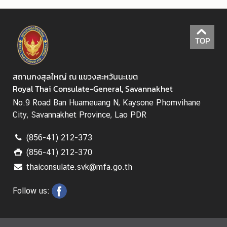
(
V
I
TOP
S
A
)
สถานกงสุลใหญ่ ณ แขวงสะหวันนะเขต
Royal Thai Consulate-General, Savannakhet
T
No.9 Road Ban Huameuang N, Kaysone Phomvihane
h
City, Savannakhet Province, Lao PDR
a
(856-41) 212-373
i
l
(856-41) 212-370
a
thaiconsulate.svk@mfa.go.th
n
d
Follow us:
N
o
w