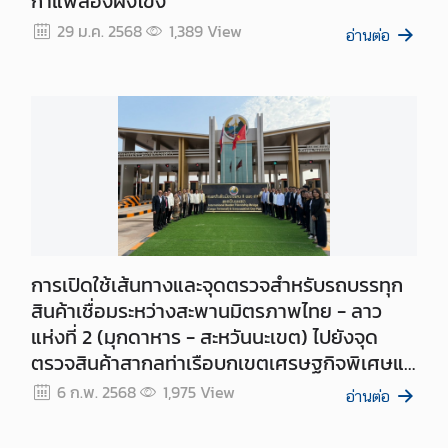
กาแฟสองฝั่งโขง
ง
29 ม.ค. 2568
1,389
View
อ่านต่อ
สุ
ล
บ
ริ
ก
า
ร
ต
ร
การเปิดใช้เส้นทางและจุดตรวจสำหรับรถบรรทุก
ว
สินค้าเชื่อมระหว่างสะพานมิตรภาพไทย - ลาว
จ
แห่งที่ 2 (มุกดาหาร - สะหวันนะเขต) ไปยังจุด
ล
ตรวจสินค้าสากลท่าเรือบกเขตเศรษฐกิจพิเศษแข
ง
วงสะหวันนะเขต
6 ก.พ. 2568
1,975
View
ต
อ่านต่อ
ร
า