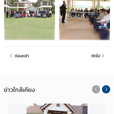
อ
น
ใ
ต้
ข
อ
ง
ส
ป
ก่อนหน้า
ถัดไป
ป
.
ล
า
ว
ข่าว
ใกล้เคียง
ศู
น
ย์