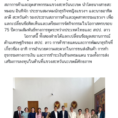
สภาการค้าและอุตสาหกรรมแขวงสะหวันนะเขต นำโดยนางสายสะ
ก
หมอน อินทิจัก ประธานสมาคมนักธุรกิจหญิงแขวงฯ และนายอาทิด
ง
ลาตี สะหวันคำ รองประธานสภาการค้าและอุตสาหกรรมแขวงฯ เพื่อ
สุ
แลกเปลี่ยนข้อคิดเห็นและเตรียมการจัดกิจกรรมในโอกาสครบรอบ
ล
75 ปีความสัมพันธ์ทางการทูตระหว่างประเทศไทยและ สปป. ลาว
ใ
โอกาสนี้ ทั้งสองฝ่ายได้แลกเปลี่ยนข้อมูลสถานการณ์
ห
ด้านเศรษฐกิจของ สปป. ลาว การค้าชายแดนและการพัฒนาธุรกิจที่
ญ่
เกี่ยวข้อง อาทิ การอำนวยความสะดวกในการขนส่งสินค้า การทำ
ฯ
ธุรกรรมทางการเงิน และการชำระเงินข้ามพรมแดน รวมทั้งการส่ง
เสริมการลงทุนในด้านที่แขวงสะหวันนะเขตมีศักยภาพ
ข้
อ
มู
ล
แ
ข
ว
ง
ต