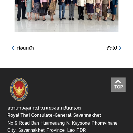
อ
น
ใ
ต้
ข
อ
ก่อนหน้า
ถัดไป
ง
ส
ป
ป
.
ล
TOP
า
ว
สถานกงสุลใหญ่ ณ แขวงสะหวันนะเขต
Royal Thai Consulate-General, Savannakhet
ศู
No.9 Road Ban Huameuang N, Kaysone Phomvihane
น
City, Savannakhet Province, Lao PDR
ย์