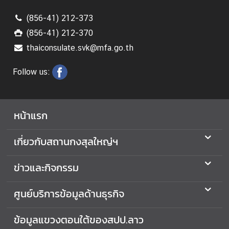
บ
(856-41) 212-373
ริ
(856-41) 212-370
ก
า
thaiconsulate.svk@mfa.go.th
ร
ข้
Follow us:
อ
มู
ล
หน้าแรก
ด้
า
เกี่ยวกับสถานกงสุลใหญ่ฯ
น
ธุ
ข่าวและกิจกรรม
ร
กิ
ศูนย์บริการข้อมูลด้านธุรกิจ
จ
ข้อมูลแขวงตอนใต้ของสปป.ลาว
ข่