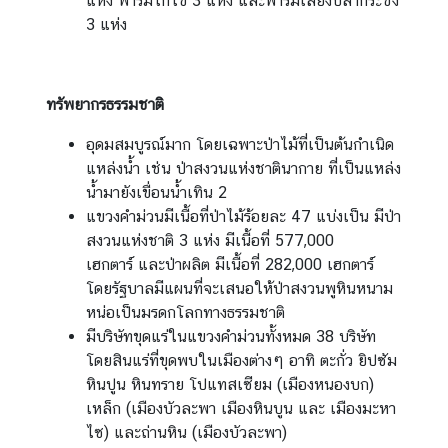
แห่ง ฟาร์มไก่ไข่ 3 แห่ง และฟาร์มเลี้ยงปลากระชัง
ง
3 แห่ง
สุ
ล
ทรัพยากรธรรมชาติ
บ
อุดมสมบูรณ์มาก โดยเฉพาะป่าไม้ที่เป็นต้นกำเนิด
ริ
แหล่งน้ำ เช่น ป่าสงวนแห่งชาตินากาย ที่เป็นแหล่ง
ก
น้ำมายังเขื่อนน้ำเทิน 2
า
แขวงคำม่วนมีเนื้อที่ป่าไม้ร้อยละ 47 แบ่งเป็น มีป่า
ร
สงวนแห่งชาติ 3 แห่ง มีเนื้อที่ 577,000
ต
เฮกตาร์ และป่าผลิต มีเนื้อที่ 282,000 เฮกตาร์
ร
โดยรัฐบาลมีแผนที่จะเสนอให้ป่าสงวนพูหินหนาม
ว
หน่อเป็นมรดกโลกทางธรรมชาติ
จ
มีบริษัทขุดแร่ในแขวงคำม่วนทั้งหมด 38 บริษัท
ล
โดยสินแร่ที่ขุดพบในเมืองต่างๆ อาทิ ตะกั่ว ยิปซัม
ง
หินปูน หินทราย โปแทสเซียม (เมืองหนองบก)
ต
เหล็ก (เมืองบัวละพา เมืองหินบูน และ เมืองมะหา
ร
ไซ) และถ่านหิน (เมืองบัวละพา)
า