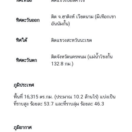
ทิศเหนือ
ติดแขวงบอลิคำไซ
ก
ง
ติด จ.ฮาติงห์ เวียดนาม (มีเทือกเขา
สุ
ทิศตะวันออก
อันนัมกั้น)
ล
ใ
ทิศใต้
ติดแขวงสะหวันนะเขต
ห
ญ่
ฯ
ติดจังหวัดนครพนม (แม่น้ำโขงกั้น
ทิศตะวันตก
132.8 กม.)
ข้
อ
ภูมิประเทศ
มู
ล
พื้นที่ 16,315 ตร.กม. (ประมาณ 10.2 ล้านไร่) แบ่งเป็น
แ
ที่ราบสูง ร้อยละ 53.7 และที่ราบลุ่ม ร้อยละ 46.3
ข
ว
ง
ภูมิอากาศ
ต