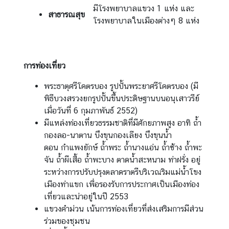
มีโรงพยาบาลแขวง 1 แห่ง และ
สาธารณสุข
โรงพยาบาลในเมืองต่างๆ 8 แห่ง
การท่องเที่ยว
พระธาตุศรีโคตรบอง รูปปั้นพระยาศรีโคตรบอง (มี
พิธีบวงสรวงยกรูปปั้นขึ้นประดิษฐานบนอนุเสาวรีย์
เมื่อวันที่ 6 กุมภาพันธ์ 2552)
มีแหล่งท่องเที่ยวธรรมชาติที่มีศักยภาพสูง อาทิ ถ้ำ
กองลอ-นาตาน บึงขุนกองเลียง บึงขุนน้ำ
ดอน กำแพงยักษ์ ถ้ำพระ ถ้ำนางแอ่น ถ้ำซ้าง ถ้ำพะ
จัน ถ้ำผีเสื้อ ถ้ำพะบาง ตาดน้ำสะหนาม ท่าฝรั่ง อยู่
ระหว่างการปรับปรุงตลาดราตรีบริเวณริมแม่น้ำโขง
เมืองท่าแขก เพื่อรองรับการประกาศเป็นเมืองท่อง
เที่ยวและน่าอยู่ในปี 2553
แขวงคำม่วน เน้นการท่องเที่ยวที่ส่งเสริมการมีส่วน
ร่วมของชุมชน