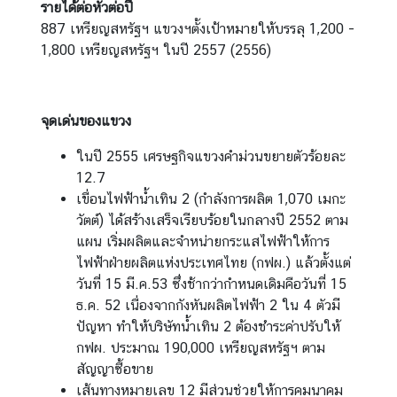
รายได้ต่อหัวต่อปี
บ
887 เหรียญสหรัฐฯ แขวงฯตั้งเป้าหมายให้บรรลุ 1,200 -
ริ
1,800 เหรียญสหรัฐฯ ในปี 2557 (2556)
ก
า
ร
จุดเด่นของแขวง
ข้
อ
ในปี 2555 เศรษฐกิจแขวงคำม่วนขยายตัวร้อยละ
มู
12.7
ล
เขื่อนไฟฟ้าน้ำเทิน 2 (กำลังการผลิต 1,070 เมกะ
ด้
วัตต์) ได้สร้างเสร็จเรียบร้อยในกลางปี 2552 ตาม
า
แผน เริ่มผลิตและจำหน่ายกระแสไฟฟ้าให้การ
น
ไฟฟ้าฝ่ายผลิตแห่งประเทศไทย (กฟผ.) แล้วตั้งแต่
ธุ
วันที่ 15 มี.ค.53 ซึ่งช้ากว่ากำหนดเดิมคือวันที่ 15
ร
ธ.ค. 52 เนื่องจากกังหันผลิตไฟฟ้า 2 ใน 4 ตัวมี
กิ
ปัญหา ทำให้บริษัทน้ำเทิน 2 ต้องชำระค่าปรับให้
จ
กฟผ. ประมาณ 190,000 เหรียญสหรัฐฯ ตาม
สัญญาซื้อขาย
เส้นทางหมายเลข 12 มีส่วนช่วยให้การคมนาคม
ข่