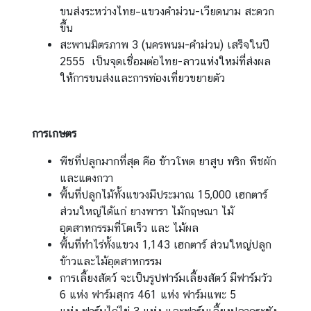
ขนส่งระหว่างไทย–แขวงคำม่วน-เวียดนาม สะดวก
า
ขึ้น
ว
สะพานมิตรภาพ 3 (นครพนม-คำม่วน) เสร็จในปี
แ
2555 เป็นจุดเชื่อมต่อไทย-ลาวแห่งใหม่ที่ส่งผล
ล
ให้การขนส่งและการท่องเที่ยวขยายตัว
ะ
กิ
จ
ก
การเกษตร
ร
พืชที่ปลูกมากที่สุด คือ ข้าวโพด ยาสูบ พริก พืชผัก
ร
และแตงกวา
ม
พื้นที่ปลูกไม้ทั้งแขวงมีประมาณ 15,000 เฮกตาร์
ส่วนใหญ่ได้แก่ ยางพารา ไม้กฤษณา ไม้
บ
อุตสาหกรรมที่โตเร็ว และ ไม้ผล
ริ
พื้นที่ทำไร่ทั้งแขวง 1,143 เฮกตาร์ ส่วนใหญ่ปลูก
ก
ข้าวและไม้อุตสาหกรรม
า
การเลี้ยงสัตว์ จะเป็นรูปฟาร์มเลี้ยงสัตว์ มีฟาร์มวัว
ร
6 แห่ง ฟาร์มสุกร 461 แห่ง ฟาร์มแพะ 5
ก