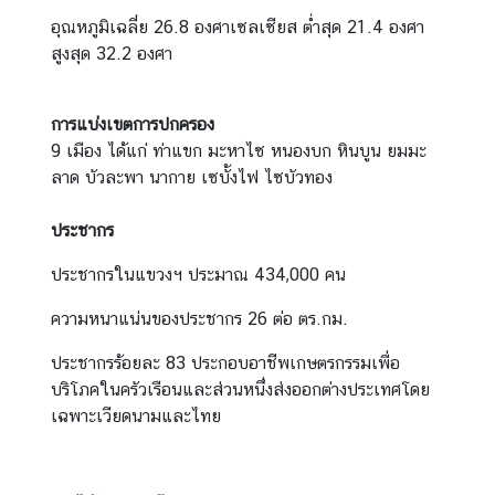
อ
อุณหภูมิเฉลี่ย 26.8 องศาเซลเซียส ต่ำสุด 21.4 องศา
น
สูงสุด 32.2 องศา
ใ
ต้
การแบ่งเขตการปกครอง
ข
9 เมือง ได้แก่ ท่าแขก มะหาไซ หนองบก หินบูน ยมมะ
อ
ลาด บัวละพา นากาย เซบั้งไฟ ไซบัวทอง
ง
ส
ประชากร
ป
ป
ประชากรในแขวงฯ ประมาณ 434,000 คน
.
ล
ความหนาแน่นของประชากร 26 ต่อ ตร.กม.
า
ประชากรร้อยละ 83 ประกอบอาชีพเกษตรกรรมเพื่อ
ว
บริโภคในครัวเรือนและส่วนหนึ่งส่งออกต่างประเทศโดย
เฉพาะเวียดนามและไทย
ศู
น
ย์