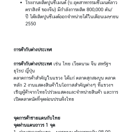
โรงงานผลิตปูนซีเมนต์ (บ.อุตสาหกรรมซีเมนต์ลาว
(
ตราสิงห์ ของจีน) มีกำลังการผลิต 800,000 ตัน/
V
ปี ได้ผลิตปูนซีเมต์ออกจำหน่ายได้ในเดือนเมษายน
I
2550
S
A
)
การค้ากับต่างประเทศ
T
การค้ากับต่างประเทศ
เช่น ไทย เวียดนาม จีน สหรัฐฯ
h
ยุโรป ญี่ปุ่น
a
ตลาดการค้าสำคัญในแขวง ได้แก่ ตลาดสุกสมบูน ตลาด
i
หลัก 2 งานแสดงสินค้าในโอกาสสำคัญต่างๆ ที่แขวงฯ
l
เชิญผู้ค้าจากไทยไปร่วมแสดงและจำหน่ายสินค้า และการ
a
เปิดตลาดนัดที่จุดผ่อนปรนฝั่งไทย
n
d
N
จุดการค้าชายแดนกับไทย
o
จุดผ่านแดนถาวร 1 จุด
w