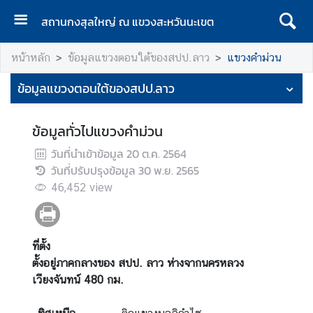
สถานกงสุลใหญ่ ณ แขวงสะหวันนะเขต
ห
หน้าหลัก
ข้อมูลแขวงตอนใต้ของสปป.ลาว
แขวงคำม่วน
น้
า
ข้อมูลแขวงตอนใต้ของสปป.ลาว
แ
ร
ข้อมูลทั่วไปแขวงคำม่วน
ก
วันที่นำเข้าข้อมูล
20 ต.ค. 2564
เ
วันที่ปรับปรุงข้อมูล
30 พ.ย. 2565
กี่
46,452
view
ย
ว
กั
บ
ที่ตั้ง
ส
ตั้งอยู่ภาคกลางของ สปป. ลาว ห่างจากนครหลวง
ถ
เวียงจันทน์ 480 กม.
า
น