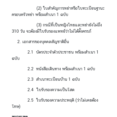
อ
(2) ใบสำคัญการหย่าหรือใบทะเบียนฐานะ
น
ครอบครัวหย่า พร้อมสำเนา 1 ฉบับ
ใ
ต้
(3) กรณีที่เป็นหญิงไทยและหย่ายังไม่ถึง
ข
310 วัน จะต้องมีใบรับรองแพทย์ว่าไม่ได้ตั้งครรภ์
อ
เอกสารของบุคคลสัญชาติอื่น
ง
ส
2.1 บัตรประจำตัวประชาชน พร้อมสำเนา 1
ป
ฉบับ
ป
.
2.2 หนังสือเดินทาง พร้อมสำเนา 1 ฉบับ
ล
2.3 สำเนาทะเบียนบ้าน 1 ฉบับ
า
ว
2.4 ใบรับรองความเป็นโสด
2.5 ใบรับรองความประพฤติ (ว่าไม่เคยต้อง
ศู
โทษ)
น
ย์
หมายเหตุ