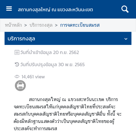
สถานกงสุลใหญ่ ณ แขวงสะหวันนะเขต
ห
หน้าหลัก
บริการกงสุล
การจดทะเบียนสมรส
น้
า
บริการกงสุล
แ
ร
วันที่นำเข้าข้อมูล
20 ก.ย. 2562
ก
วันที่ปรับปรุงข้อมูล
30 พ.ย. 2565
เ
กี่
14,461
view
ย
ว
กั
สถานกงสุลใหญ่ ณ แขวงสะหวันนะเขต บริการ
บ
จดทะเบียนสมรสให้แก่บุคคลสัญชาติไทยที่ประสงค์จะ
ส
สมรสกับบุคคลสัญชาติไทยหรือบุคคลสัญชาติอื่น ทั้งนี้ จะ
ถ
ต้องมีหลักฐานแสดงตัวว่าเป็นบุคคลสัญชาติไทยของผู้
า
ประสงค์จะทำการสมรส
น