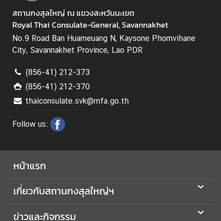
า
สถานกงสุลใหญ่ ณ แขวงสะหวันนะเขต
ว
Royal Thai Consulate-General, Savannakhet
แ
No.9 Road Ban Huameuang N, Kaysone Phomvihane
ล
City, Savannakhet Province, Lao PDR
ะ
กิ
(856-41) 212-373
จ
(856-41) 212-370
ก
thaiconsulate.svk@mfa.go.th
ร
ร
Follow us:
ม
บ
หน้าแรก
ริ
ก
เกี่ยวกับสถานกงสุลใหญ่ฯ
า
ร
ข่าวและกิจกรรม
ก