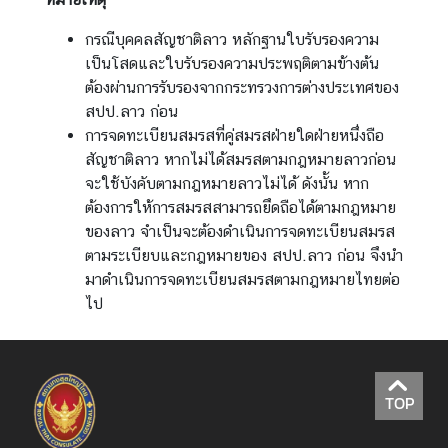
บ
กรณีบุคคลสัญชาติลาว หลักฐานใบรับรองความ
ริ
เป็นโสดและใบรับรองความประพฤติตามข้างต้น
ก
ต้องผ่านการรับรองจากกระทรวงการต่างประเทศของ
า
สปป.ลาว ก่อน
ร
การจดทะเบียนสมรสที่คู่สมรสฝ่ายใดฝ่ายหนึ่งถือ
ข้
สัญชาติลาว หากไม่ได้สมรสตามกฎหมายลาวก่อน
อ
จะใช้บังคับตามกฎหมายลาวไม่ได้ ดังนั้น หาก
มู
ต้องการให้การสมรสสามารถยึดถือได้ตามกฎหมาย
ล
ของลาว จำเป็นจะต้องดำเนินการจดทะเบียนสมรส
ด้
ตามระเบียบและกฎหมายของ สปป.ลาว ก่อน จึงนำ
า
มาดำเนินการจดทะเบียนสมรสตามกฎหมายไทยต่อ
น
ไป
ธุ
ร
กิ
จ
TOP
ข่