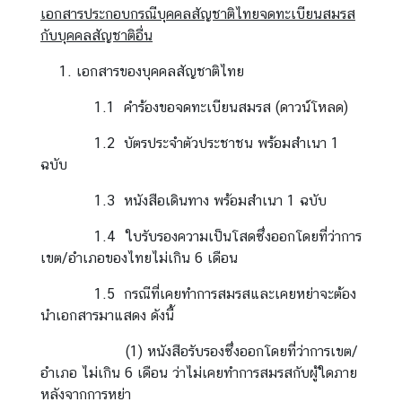
เอกสารประกอบกรณีบุคคลสัญชาติไทยจดทะเบียนสมรส
ก
กับบุคคลสัญชาติอื่น
ง
สุ
เอกสารของบุคคลสัญชาติไทย
ล
ใ
1.1 คำร้องขอจดทะเบียนสมรส (
ดาวน์โหลด
)
ห
1.2 บัตรประจำตัวประชาชน พร้อมสำเนา 1
ญ่
ฉบับ
ฯ
1.3 หนังสือเดินทาง พร้อมสำเนา 1 ฉบับ
ข้
1.4 ใบรับรองความเป็นโสดซึ่งออกโดยที่ว่าการ
อ
เขต/อำเภอของไทยไม่เกิน 6 เดือน
มู
ล
1.5 กรณีที่เคยทำการสมรสและเคยหย่าจะต้อง
แ
นำเอกสารมาแสดง ดังนี้
ข
(1) หนังสือรับรองซึ่งออกโดยที่ว่าการเขต/
ว
อำเภอ ไม่เกิน 6 เดือน ว่าไม่เคยทำการสมรสกับผู้ใดภาย
ง
หลังจากการหย่า
ต