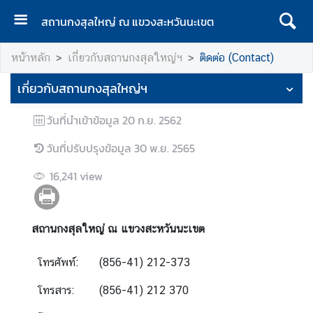
สถานกงสุลใหญ่ ณ แขวงสะหวันนะเขต
ห
หน้าหลัก
เกี่ยวกับสถานกงสุลใหญ่ฯ
ติดต่อ (Contact)
น้
า
เกี่ยวกับสถานกงสุลใหญ่ฯ
แ
ร
วันที่นำเข้าข้อมูล
20 ก.ย. 2562
ก
วันที่ปรับปรุงข้อมูล
30 พ.ย. 2565
เ
กี่
16,241
view
ย
ว
กั
สถานกงสุลใหญ่ ณ แขวงสะหวันนะเขต
บ
ส
โทรศัพท์:
(856-41) 212-373
ถ
โทรสาร:
(856-41) 212 370
า
น