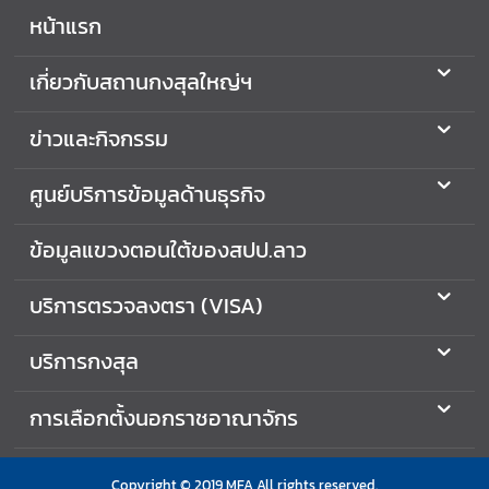
บ
หน้าแรก
ริ
ก
เกี่ยวกับสถานกงสุลใหญ่ฯ
า
ร
ข่าวและกิจกรรม
ข้
อ
ศูนย์บริการข้อมูลด้านธุรกิจ
มู
ล
ข้อมูลแขวงตอนใต้ของสปป.ลาว
ด้
า
บริการตรวจลงตรา (VISA)
น
ธุ
บริการกงสุล
ร
กิ
การเลือกตั้งนอกราชอาณาจักร
จ
ข่
Copyright © 2019 MFA All rights reserved.