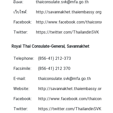
อีเมล:
thaiconsulate.svk@mfa.go.th
ก
ง
เว็บไซต์:
http://savannakhet.thaiembassy.org
สุ
Facebook:
http://www.facebook.com/thaiconsulates
ล
ใ
Twitter:
https://twitter.com/ThailandinSVK
ห
ญ่
Royal Thai Consulate-General, Savannakhet
ฯ
Telephone:
(856-41) 212-373
ข้
Facsimile:
(856-41) 212 370
อ
มู
E-mail:
thaiconsulate.svk@mfa.go.th
ล
แ
Website:
http://savannakhet.thaiembassy.org
ข
Facebook:
http://www.facebook.com/thaiconsulate
ว
ง
Twitter:
https://twitter.com/ThailandinSVK
ต