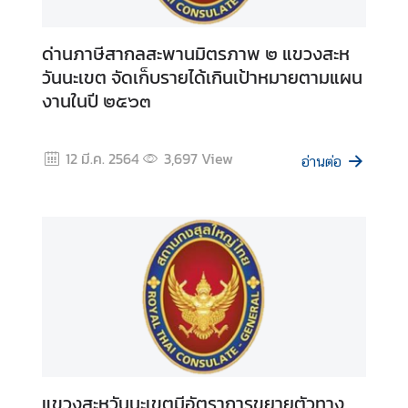
(
V
ด่านภาษีสากลสะพานมิตรภาพ ๒ แขวงสะห
I
วันนะเขต จัดเก็บรายได้เกินเป้าหมายตามแผน
S
งานในปี ๒๕๖๓
A
)
12 มี.ค. 2564
3,697
View
อ่านต่อ
T
h
a
i
l
a
n
d
N
o
แขวงสะหวันนะเขตมีอัตราการขยายตัวทาง
w