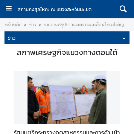
สถานกงสุลใหญ่ ณ แขวงสะหวันนะเขต
ห
หน้าหลัก
ข่าว
รายงานสรุปข่าวและความเคลื่อนไหวสำคัญทางเศรษฐกิจ ๖ แขวงตอนใต้ของ สปป.ลาว
น้
า
ข่าว
แ
ร
สภาพเศรษฐกิจแขวงทางตอนใต้
ก
เ
กี่
ย
ว
กั
บ
ส
ถ
า
รัฐมนตรีกระทรวงอุตสาหกรรมและการค้า เข้า
น