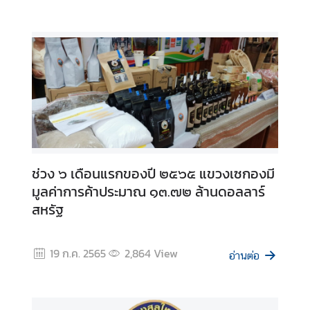
บ
ริ
ก
า
ร
ข้
อ
มู
ล
ด้
ช่วง ๖ เดือนแรกของปี ๒๕๖๕ แขวงเซกองมี
า
มูลค่าการค้าประมาณ ๑๓.๗๒ ล้านดอลลาร์
น
สหรัฐ
ธุ
ร
กิ
19 ก.ค. 2565
2,864
View
อ่านต่อ
จ
ข่