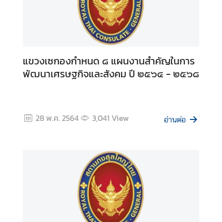
ง
สุ
ล
แขวงเซกองกำหนด ๘ แผนงานสำคัญในการ
บ
พัฒนาเศรษฐกิจและสังคม ปี ๒๕๖๔ - ๒๕๖๘
ริ
ก
า
ร
28 พ.ค. 2564
3,041
View
อ่านต่อ
ต
ร
ว
จ
ล
ง
ต
ร
า