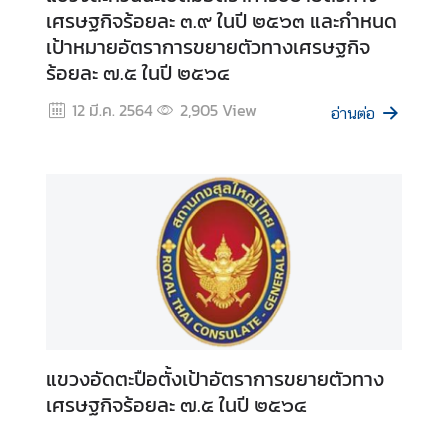
เศรษฐกิจร้อยละ ๓.๙ ในปี ๒๕๖๓ และกำหนด
ก
เป้าหมายอัตราการขยายตัวทางเศรษฐกิจ
า
ร้อยละ ๗.๕ ในปี ๒๕๖๔
ร
เ
12 มี.ค. 2564
2,905
View
อ่านต่อ
ลื
อ
ก
ตั้
ง
น
อ
ก
ร
า
ช
แขวงอัดตะปือตั้งเป้าอัตราการขยายตัวทาง
อ
เศรษฐกิจร้อยละ ๗.๕ ในปี ๒๕๖๔
า
ณ