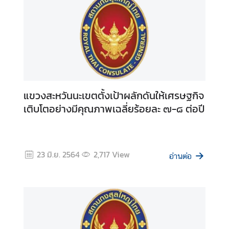
า
ว
แ
ล
ะ
กิ
จ
แขวงสะหวันนะเขตตั้งเป้าผลักดันให้เศรษฐกิจ
ก
เติบโตอย่างมีคุณภาพเฉลี่ยร้อยละ ๗-๘ ต่อปี
ร
ร
ม
23 มิ.ย. 2564
2,717
View
อ่านต่อ
บ
ริ
ก
า
ร
ก