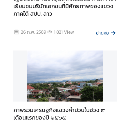
เยี่ยมชมบริษัทเอกชนที่มีศักยภาพของแขวง
ก
ภาคใต้ สปป. ลาว
ง
สุ
ล
26 ก.พ. 2569
1,821
View
ใ
อ่านต่อ
ห
ญ่
ฯ
ข้
อ
มู
ล
แ
ข
ภาพรวมเศรษฐกิจแขวงคำม่วนในช่วง ๙
ว
เดือนแรกของปี ๒๕๖๕
ง
ต