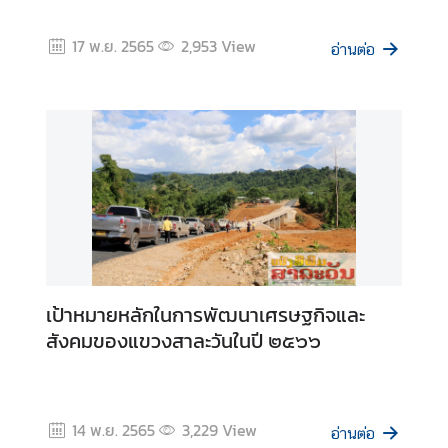
อ
น
17 พ.ย. 2565
2,953
View
อ่านต่อ
ใ
ต้
ข
อ
ง
ส
ป
ป
.
ล
า
เป้าหมายหลักในการพัฒนาเศรษฐกิจและ
ว
สังคมของแขวงสาละวันในปี ๒๕๖๖
ศู
น
14 พ.ย. 2565
3,229
View
อ่านต่อ
ย์