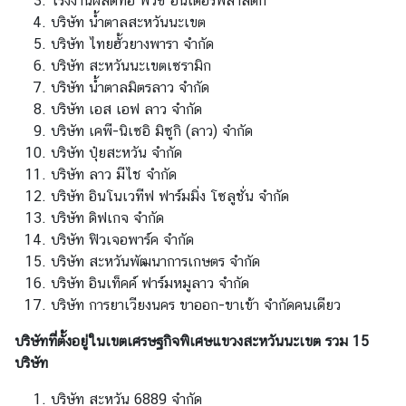
โรงงานผลิตท่อ พีวีซี อินเตอร์พลาสติก
ก
บริษัท น้ำตาลสะหวันนะเขต
ง
บริษัท ไทยฮั้วยางพารา จำกัด
สุ
บริษัท สะหวันนะเขตเซรามิก
ล
บริษัท น้ำตาลมิตรลาว จำกัด
ใ
บริษัท เอส เอฟ ลาว จำกัด
ห
บริษัท เคพี-นิเซอิ มิซูกิ (ลาว) จำกัด
ญ่
บริษัท ปุ๋ยสะหวัน จำกัด
ฯ
บริษัท ลาว มีไช จำกัด
บริษัท อินโนเวทีฟ ฟาร์มมิ่ง โซลูชั่น จำกัด
บริษัท ดิฟเกจ จำกัด
ข้
บริษัท ฟิวเจอพาร์ค จำกัด
อ
บริษัท สะหวันพัฒนาการเกษตร จำกัด
มู
บริษัท อินเท็คค์ ฟาร์มหมูลาว จำกัด
ล
บริษัท การยาเวียงนคร ขาออก-ขาเข้า จำกัดคนเดียว
แ
ข
บริษัทที่ตั้งอยู่ในเขตเศรษฐกิจพิเศษแขวงสะหวันนะเขต รวม 15
ว
บริษัท
ง
บริษัท สะหวัน 6889 จำกัด
ต