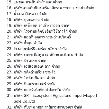
แม่ของ สางสินค้าผ่านแดนจำกัด
บริษัทเอสเอ็นซีส่งเสริมกสิกรรม ขาออก-ขาเข้า จำกัด
ก
น้ำตาล มิตรลาว จำกัด
า
บริษัท บุนทะพาน จำกัด
ร
บริษัท เคพีแอล ขาเข้า-ขาออก จำกัด
เ
บริษัท โรงงานผลิตปุ๋ยอินทรีย์ลาวโก้ จำกัด
ลื
บริษัท แอลที อุตสาหกรรมถ่านบริสุทธิ์
อ
บริษัท ค้ำคูน จำกัด
ก
โรงงานเฟอร์นิเจอร์สองมังกร จำกัด
ตั้
บริษัท เพชรเพิ่มพูล ก่อสร้างและขัวทาง จำกัด
ง
บริษัท ปิงโกลด์ จำกัด
น
บริษัท เอสเอสเอเค ลาว จำกัด
อ
บริษัท ผลิตถ่านก้อน ซามูไร
ก
บริษัท ไฟซิสเต็มลาว จำกัด
ร
บริษัท ทีเอสราบเบอร์ จำกัด
า
บริษัท เดอะวันโอซีคอร์ปอเรชั่น จำกัด
ช
บริษัท GRT Ecosystem Agriculture Import-Export
อ
Sole Co.,Ltd
า
บริษัท ทับเทบ พัฒนากสิกรรมครบวงจร จำกัด
ณ