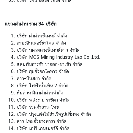
บริษัท วศิน ออโต้ เทรด จำกัด
(
V
I
แขวงคำม่วน รวม 34 บริษัท
S
A
บริษัท คำม่วนซีเมนต์ จำกัด
)
ถานะอินเตอร์ชาโคล จำกัด
บริษัท นครหลวงซีเมนต์ลาว จำกัด
บริษัท MCS Mining Industry Lao Co.,Ltd.
T
แสนพันการค้า ขาออก-ขาเข้า จำกัด
h
บริษัท ฮุยฮั้วออโตทาว จำกัด
a
ลาว-ปันสยา จำกัด
i
บริษัท ไฟฟ้าน้ำเทิน 2 จำกัด
l
หุ้นส่วน ศิลาคำม่วนจำกัด
a
บริษัท พลังงาน ราชิตา จำกัด
n
บริษัท ร่วมค้าลาว-ไทย
d
บริษัท ปรุงแต่งไม้สำเร็จรูปเพิ่มพง จำกัด
N
ลาว ไทยฮั้วยางพารา จำกัด
o
บริษัท เอพี เอนเนอร์จี จำกัด
w