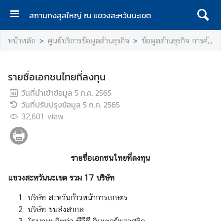
สถานกงสุลใหญ่ ณ แขวงสะหวันนะเขต
ห
หน้าหลัก
ศูนย์บริการข้อมูลด้านธุรกิจ
ข้อมูลด้านธุรกิจ การค้าและการลงทุน
น้
า
แ
รายชื่อเอกชนไทยที่ลงทุน
ร
วันที่นำเข้าข้อมูล
ก
5 ก.ค. 2565
วันที่ปรับปรุงข้อมูล
5 ก.ค. 2565
เ
32,601
view
กี่
ย
ว
รายชื่อเอกชนไทยที่ลงทุน
กั
บ
แขวงสะหวันนะเขต รวม 17 บริษัท
ส
ถ
บริษัท สะหวันก้าวหน้าการเกษตร
า
บริษัท ขนส่งสากล
น