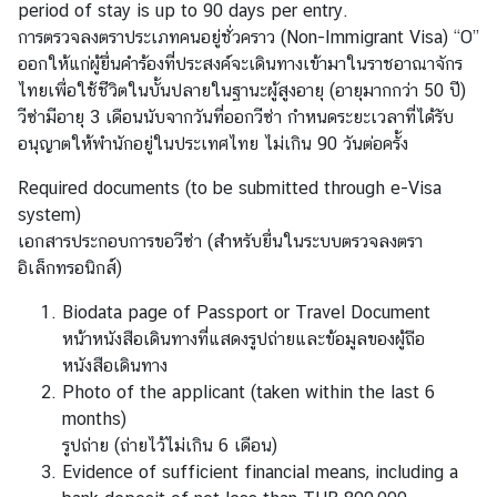
period of stay is up to 90 days per entry.
ก
การตรวจลงตราประเภทคนอยู่ชั่วคราว (Non-Immigrant Visa) “O”
ง
ออกให้แก่ผู้ยื่นคำร้องที่ประสงค์จะเดินทางเข้ามาในราชอาณาจักร
สุ
ไทยเพื่อใช้ชีวิตในบั้นปลายในฐานะผู้สูงอายุ (อายุมากกว่า 50 ปี)
ล
วีซ่ามีอายุ 3 เดือนนับจากวันที่ออกวีซ่า กำหนดระยะเวลาที่ได้รับ
ใ
อนุญาตให้พำนักอยู่ในประเทศไทย ไม่เกิน 90 วันต่อครั้ง
ห
ญ่
Required documents (to be submitted through e-Visa
ฯ
system)
เอกสารประกอบการขอวีซ่า (สำหรับยื่นในระบบตรวจลงตรา
อิเล็กทรอนิกส์)
ข้
อ
Biodata page of Passport or Travel Document
มู
หน้าหนังสือเดินทางที่แสดงรูปถ่ายและข้อมูลของผู้ถือ
ล
หนังสือเดินทาง
แ
Photo of the applicant (taken within the last 6
ข
months)
ว
รูปถ่าย (ถ่ายไว้ไม่เกิน 6 เดือน)
ง
Evidence of sufficient financial means, including a
ต