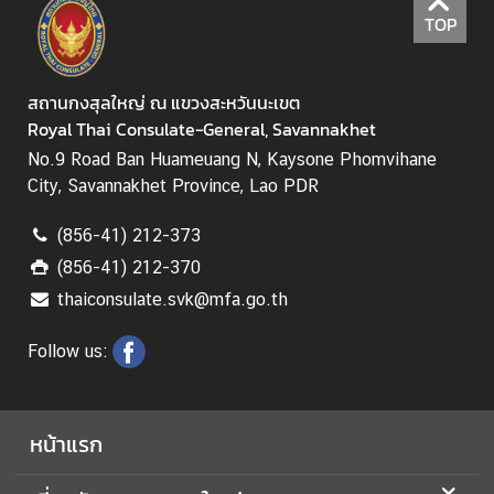
บ
TOP
ริ
ก
า
สถานกงสุลใหญ่ ณ แขวงสะหวันนะเขต
ร
Royal Thai Consulate-General, Savannakhet
ข้
No.9 Road Ban Huameuang N, Kaysone Phomvihane
อ
City, Savannakhet Province, Lao PDR
มู
ล
(856-41) 212-373
ด้
(856-41) 212-370
า
thaiconsulate.svk@mfa.go.th
น
ธุ
Follow us:
ร
กิ
จ
หน้าแรก
ข่