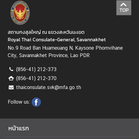
(
TOP
V
I
S
สถานกงสุลใหญ่ ณ แขวงสะหวันนะเขต
A
Royal Thai Consulate-General, Savannakhet
)
No.9 Road Ban Huameuang N, Kaysone Phomvihane
City, Savannakhet Province, Lao PDR
T
(856-41) 212-373
h
a
(856-41) 212-370
i
thaiconsulate.svk@mfa.go.th
l
a
Follow us:
n
d
N
หน้าแรก
o
w