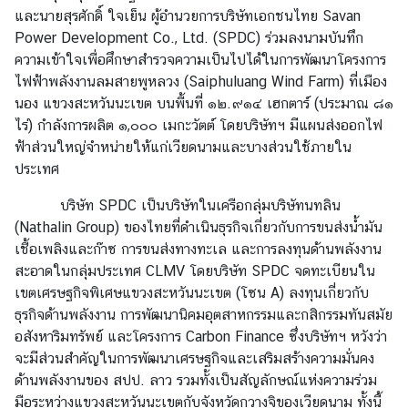
และนายสุรศักดิ์ ใจเย็น ผู้อำนวยการบริษัทเอกชนไทย Savan
ก
Power Development Co., Ltd. (SPDC) ร่วมลงนามบันทึก
ง
ความเข้าใจเพื่อศึกษาสำรวจความเป็นไปได้ในการพัฒนาโครงการ
สุ
ไฟฟ้าพลังงานลมสายพูหลวง (Saiphuluang Wind Farm) ที่เมือง
ล
นอง แขวงสะหวันนะเขต บนพื้นที่ ๑๒.๙๑๔ เฮกตาร์ (ประมาณ ๘๑
ใ
ไร่) กำลังการผลิต ๑,๐๐๐ เมกะวัตต์ โดยบริษัทฯ มีแผนส่งออกไฟ
ห
ฟ้าส่วนใหญ่จำหน่ายให้แก่เวียดนามและบางส่วนใช้ภายใน
ญ่
ประเทศ
ฯ
บริษัท SPDC เป็นบริษัทในเครือกลุ่มบริษัทนทลิน
(Nathalin Group) ของไทยที่ดำเนินธุรกิจเกี่ยวกับการขนส่งน้ำมัน
ข้
เชื้อเพลิงและก๊าซ การขนส่งทางทะเล และการลงทุนด้านพลังงาน
อ
สะอาดในกลุ่มประเทศ CLMV โดยบริษัท SPDC จดทะเบียนใน
มู
เขตเศรษฐกิจพิเศษแขวงสะหวันนะเขต (โซน A) ลงทุนเกี่ยวกับ
ล
ธุรกิจด้านพลังงาน การพัฒนานิคมอุตสาหกรรมและกสิกรรมทันสมัย
แ
อสังหาริมทรัพย์ และโครงการ Carbon Finance ซึ่งบริษัทฯ หวังว่า
ข
จะมีส่วนสำคัญในการพัฒนาเศรษฐกิจและเสริมสร้างความมั่นคง
ว
ด้านพลังงานของ สปป. ลาว รวมทั้งเป็นสัญลักษณ์แห่งความร่วม
ง
มือระหว่างแขวงสะหวันนะเขตกับจังหวัดกวางจิของเวียดนาม ทั้งนี้
ต