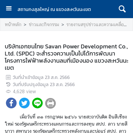
สถานกงสุลใหญ่ ณ แขวงสะหวันนะเขต
ห
หน้าหลัก
ข่าวและกิจกรรม
รายงานสรุปข่าวและความเคลื่อนไหวสำคัญทางเศรษฐกิจ ๖ แขวงตอนใต้ของ สปป.ลาว
น้
า
แ
บริษัทเอกชนไทย Savan Power Development Co.,
ร
Ltd. (SPDC) จะสำรวจความเป็นไปได้การพัฒนา
ก
โครงการไฟฟ้าพลังงานลมที่เมืองนอง แขวงสะหวันนะ
เขต
เ
กี่
วันที่นำเข้าข้อมูล
23 ส.ค. 2566
ย
วันที่ปรับปรุงข้อมูล
23 ส.ค. 2566
ว
4,628
view
กั
บ
ส
เมื่อวันที่ ๓๑ กรกฎาคม ๒๕๖๖ นายสะถาบันดิด อินสีเซียง
ถ
ใหม่ รองรัฐมนตรีกระทรวงแผนการและการลงทุน สปป. ลาว นายสี
า
นาวา สุพานุวง รองรัฐมนตรีกระทรวงพลังงานและบ่อแร่ สปป. ลาว
น