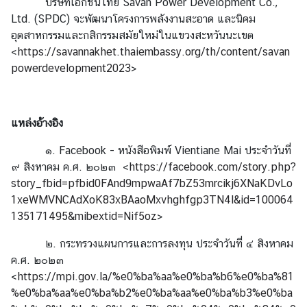
บริษัทเอกชนไทย Savan Power Development Co.,
า
Ltd. (SPDC) จะพัฒนาโครงการพลังงานสะอาด และนิคม
ว
อุตสาหกรรมและกสิกรรมสมัยใหม่ในแขวงสะหวันนะเขต
แ
<
https://savannakhet.thaiembassy.org/th/content/savan
ล
powerdevelopment2023
>
ะ
กิ
จ
แหล่งอ้างอิง
ก
ร
๑. Facebook - หนังสือพิมพ์ Vientiane Mai ประจำวันที่
ร
๙ สิงหาคม ค.ศ. ๒๐๒๓ <
https://facebook.com/story.php?
ม
story_fbid=pfbid0FAnd9mpwaAf7bZ53mrcikj6XNaKDvLo
1xeWMVNCAdXoK83xBAaoMxvhghfgp3TN4l&id=100064
135171495&mibextid=Nif5oz
>
บ
ริ
๒. กระทรวงแผนการและการลงทุน ประจำวันที่ ๔ สิงหาคม
ก
ค.ศ. ๒๐๒๓
า
<
https://mpi.gov.la/%e0%ba%aa%e0%ba%b6%e0%ba%81
ร
%e0%ba%aa%e0%ba%b2%e0%ba%aa%e0%ba%b3%e0%ba
ก