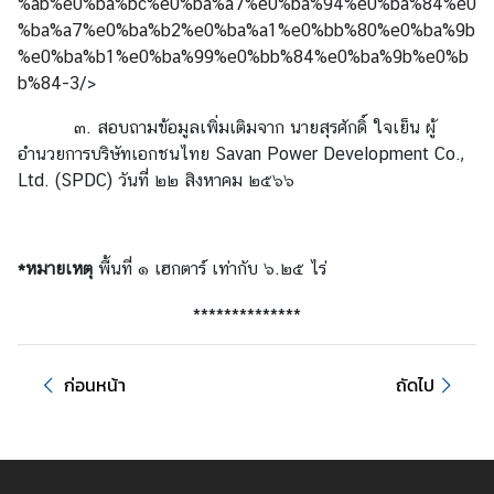
%ab%e0%ba%bc%e0%ba%a7%e0%ba%94%e0%ba%84%e0
ง
%ba%a7%e0%ba%b2%e0%ba%a1%e0%bb%80%e0%ba%9b
สุ
%e0%ba%b1%e0%ba%99%e0%bb%84%e0%ba%9b%e0%b
ล
b%84-3/
>
๓. สอบถามข้อมูลเพิ่มเติมจาก นายสุรศักดิ์ ใจเย็น ผู้
บ
อำนวยการบริษัทเอกชนไทย Savan Power Development Co.,
ริ
Ltd. (SPDC) วันที่ ๒๒ สิงหาคม ๒๕๖๖
ก
า
ร
*หมายเหตุ
พื้นที่ ๑ เฮกตาร์ เท่ากับ ๖.๒๕ ไร่
ต
ร
**************
ว
จ
ล
ก่อนหน้า
ถัดไป
ง
ต
ร
า