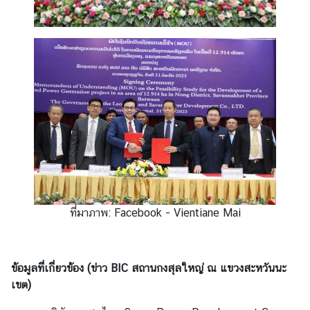
บ
ริ
ก
า
ร
ข้
อ
มู
ล
ด้
า
น
ธุ
ที่มาภาพ: Facebook - Vientiane Mai
ร
กิ
จ
ข้อมูลที่เกี่ยวข้อง (ข่าว
BIC สถานกงสุลใหญ่ ณ แขวงสะหวันนะ
เขต)
ข่