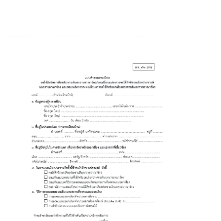
บ
ริ
ก
า
ร
ข้
อ
มู
ล
ด้
า
น
ธุ
ร
กิ
จ
ข่