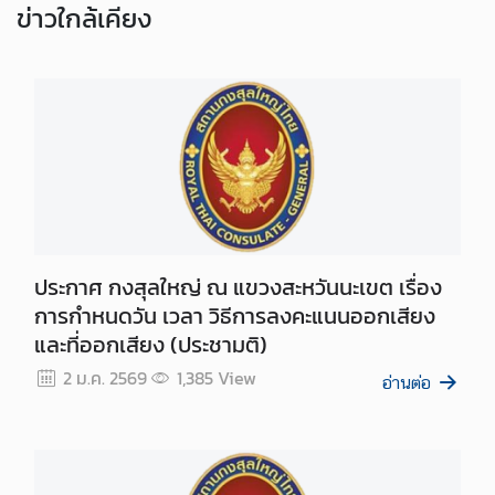
ข่าว
ใกล้เคียง
ง
สุ
ล
บ
ริ
ก
า
ร
ต
ประกาศ กงสุลใหญ่ ณ แขวงสะหวันนะเขต เรื่อง
ร
การกำหนดวัน เวลา วิธีการลงคะแนนออกเสียง
ว
และที่ออกเสียง (ประชามติ)
จ
2 ม.ค. 2569
1,385
View
ล
อ่านต่อ
ง
ต
ร
า