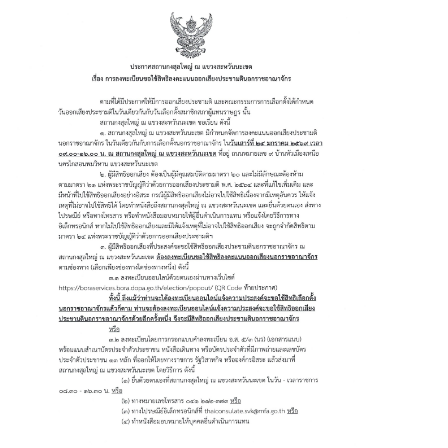
ก
ง
สุ
ล
ใ
ห
ญ่
ฯ
ข้
อ
มู
ล
แ
ข
ว
ง
ต