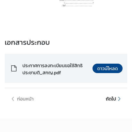
า
ว
แ
ล
ะ
เอกสารประกอบ
กิ
จ
ก
ร
ประกาศการลงทะเบียนขอใช้สิทธิ
ดาวน์โหลด
ร
ประชามติ_สกญ.pdf
ม
บ
ก่อนหน้า
ถัดไป
ริ
ก
า
ร
ก