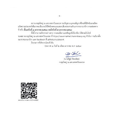
อ
น
ใ
ต้
ข
อ
ง
ส
ป
ป
.
ล
า
ว
ศู
น
ย์