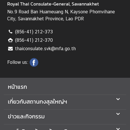
Royal Thai Consulate-General, Savannakhet
ก
No.9 Road Ban Huameuang N, Kaysone Phomvihane
า
City, Savannakhet Province, Lao PDR
ร
เ
(856-41) 212-373
ลื
(856-41) 212-370
อ
thaiconsulate.svk@mfa.go.th
ก
ตั้
Follow us:
ง
น
อ
หน้าแรก
ก
ร
เกี่ยวกับสถานกงสุลใหญ่ฯ
า
ช
อ
ข่าวและกิจกรรม
า
ณ