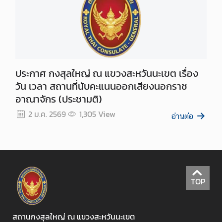
(
V
I
S
A
)
ประกาศ กงสุลใหญ่ ณ แขวงสะหวันนะเขต เรื่อง
วัน เวลา สถานที่นับคะแนนออกเสียงนอกราช
อาณาจักร (ประชามติ)
T
h
2 ม.ค. 2569
1,305
View
อ่านต่อ
a
i
l
a
n
TOP
d
N
o
สถานกงสุลใหญ่ ณ แขวงสะหวันนะเขต
w