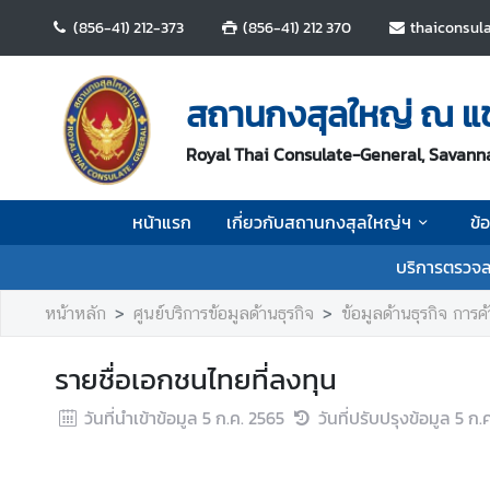
(856-41) 212-373
(856-41) 212 370
thaiconsul
ห
น้
สถานกงสุลใหญ่ ณ แ
า
แ
Royal Thai Consulate-General, Savann
ร
ก
หน้าแรก
เกี่ยวกับสถานกงสุลใหญ่ฯ
ข้
เ
บริการตรวจล
กี่
ย
หน้าหลัก
ศูนย์บริการข้อมูลด้านธุรกิจ
ข้อมูลด้านธุรกิจ การ
ว
กั
รายชื่อเอกชนไทยที่ลงทุน
บ
ส
วันที่นำเข้าข้อมูล
5 ก.ค. 2565
วันที่ปรับปรุงข้อมูล
5 ก.
ถ
า
น