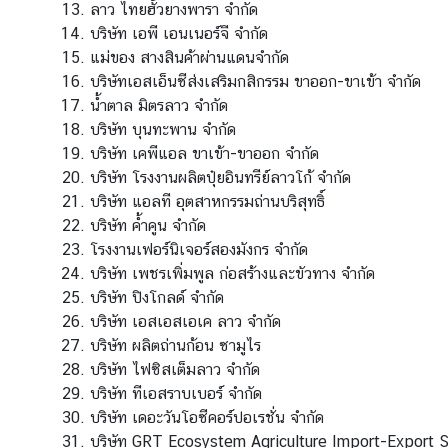
ลาว ไทยฮั้วยางพารา จำกัด
บริษัท เอพี เอนเนอร์จี จำกัด
ก
แม่ของ สางสินค้าผ่านแดนจำกัด
า
บริษัทเอสเอ็นซีส่งเสริมกสิกรรม ขาออก-ขาเข้า จำกัด
ร
น้ำตาล มิตรลาว จำกัด
เ
บริษัท บุนทะพาน จำกัด
ลื
บริษัท เคพีแอล ขาเข้า-ขาออก จำกัด
อ
บริษัท โรงงานผลิตปุ๋ยอินทรีย์ลาวโก้ จำกัด
ก
บริษัท แอลที อุตสาหกรรมถ่านบริสุทธิ์
ตั้
บริษัท ค้ำคูน จำกัด
ง
โรงงานเฟอร์นิเจอร์สองมังกร จำกัด
น
บริษัท เพชรเพิ่มพูล ก่อสร้างและขัวทาง จำกัด
อ
บริษัท ปิงโกลด์ จำกัด
ก
บริษัท เอสเอสเอเค ลาว จำกัด
ร
บริษัท ผลิตถ่านก้อน ซามูไร
า
บริษัท ไฟซิสเต็มลาว จำกัด
ช
บริษัท ทีเอสราบเบอร์ จำกัด
อ
บริษัท เดอะวันโอซีคอร์ปอเรชั่น จำกัด
า
บริษัท GRT Ecosystem Agriculture Import-Export S
ณ