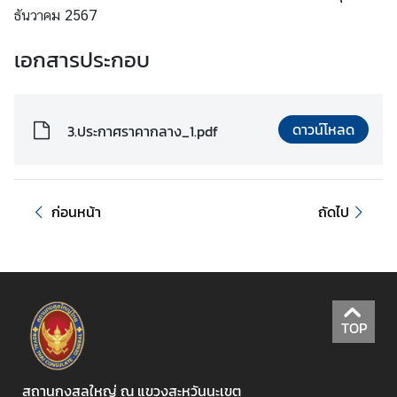
ธันวาคม 2567
ก
ง
เอกสารประกอบ
สุ
ล
ใ
ห
ดาวน์โหลด
3.ประกาศราคากลาง_1.pdf
ญ่
ฯ
ก่อนหน้า
ถัดไป
ข้
อ
มู
ล
แ
TOP
ข
ว
ง
สถานกงสุลใหญ่ ณ แขวงสะหวันนะเขต
ต