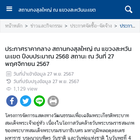
สถานกงสุลใหญ่ ณ แขวงสะหวันนะเขต
ห
หน้าหลัก
ข่าวและกิจกรรม
ประกาศจัดซื้อ-จัดจ้าง
ประกาศราคากลาง สถานกงสุลใหญ่ ณ แขวงสะหวันนะเขต ปีงบประมาณ 2568 สถานะ ณ วันที่ 27 พฤศจิกายน 2567
น้
า
แ
ประกาศราคากลาง สถานกงสุลใหญ่ ณ แขวงสะหวัน
ร
นะเขต ปีงบประมาณ 2568 สถานะ ณ วันที่ 27
ก
พฤศจิกายน 2567
เ
วันที่นำเข้าข้อมูล
27 พ.ย. 2567
กี่
วันที่ปรับปรุงข้อมูล
27 พ.ย. 2567
ย
1,129
view
ว
กั
บ
โครงการจัดการแสดงทางวัฒนธรรมเพื่อเฉลิมพระเกียรติพระบาท
ส
สมเด็จพระเจ้าอยู่หัว เนื่องในโอกาสวันคล้ายวันพระบรมราชสมภพ
ถ
ของพระบาทสมเด็จพระบรมชนกาธิเบศร มหาภูมิพลอดุลยเดช
า
มหาราช บรมนาถบพิตร วันชาติ และวันพ่อแห่งชาติ ในวันพุธที่ 4
น