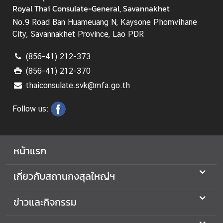
Royal Thai Consulate-General, Savannakhet
อ
น
No.9 Road Ban Huameuang N, Kaysone Phomvihane
ใ
City, Savannakhet Province, Lao PDR
ต้
ข
(856-41) 212-373
อ
(856-41) 212-370
ง
thaiconsulate.svk@mfa.go.th
ส
ป
Follow us:
ป
.
ล
หน้าแรก
า
ว
เกี่ยวกับสถานกงสุลใหญ่ฯ
ศู
ข่าวและกิจกรรม
น
ย์